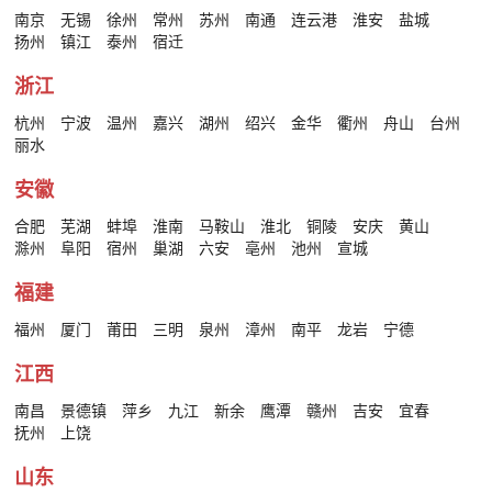
南京
无锡
徐州
常州
苏州
南通
连云港
淮安
盐城
扬州
镇江
泰州
宿迁
浙江
杭州
宁波
温州
嘉兴
湖州
绍兴
金华
衢州
舟山
台州
丽水
安徽
合肥
芜湖
蚌埠
淮南
马鞍山
淮北
铜陵
安庆
黄山
滁州
阜阳
宿州
巢湖
六安
亳州
池州
宣城
福建
福州
厦门
莆田
三明
泉州
漳州
南平
龙岩
宁德
江西
南昌
景德镇
萍乡
九江
新余
鹰潭
赣州
吉安
宜春
抚州
上饶
山东