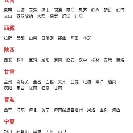
云南
昆明
曲靖
玉溪
保山
昭通
丽江
思茅
临沧
楚雄
红河
文山
西双版纳
大理
德宏
怒江
迪庆
西藏
拉萨
昌都
山南
日喀则
那曲
阿里
林芝
陕西
西安
铜川
宝鸡
咸阳
渭南
延安
汉中
榆林
安康
商洛
甘肃
兰州
嘉峪关
金昌
白银
天水
武威
张掖
平凉
酒泉
庆阳
定西
陇南
临夏
甘南
青海
西宁
海东
海北
黄南
海南藏族自治州
果洛
玉树
海西
宁夏
银川
石嘴山
吴忠
固原
中卫