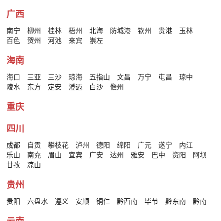
广西
南宁
柳州
桂林
梧州
北海
防城港
钦州
贵港
玉林
百色
贺州
河池
来宾
崇左
海南
海口
三亚
三沙
琼海
五指山
文昌
万宁
屯昌
琼中
陵水
东方
定安
澄迈
白沙
儋州
重庆
四川
成都
自贡
攀枝花
泸州
德阳
绵阳
广元
遂宁
内江
乐山
南充
眉山
宜宾
广安
达州
雅安
巴中
资阳
阿坝
甘孜
凉山
贵州
贵阳
六盘水
遵义
安顺
铜仁
黔西南
毕节
黔东南
黔南