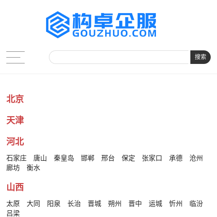
搜索
北京
天津
河北
石家庄
唐山
秦皇岛
邯郸
邢台
保定
张家口
承德
沧州
廊坊
衡水
山西
太原
大同
阳泉
长治
晋城
朔州
晋中
运城
忻州
临汾
吕梁