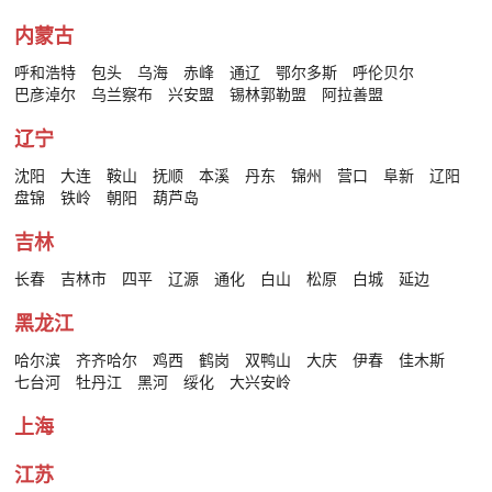
内蒙古
呼和浩特
包头
乌海
赤峰
通辽
鄂尔多斯
呼伦贝尔
巴彦淖尔
乌兰察布
兴安盟
锡林郭勒盟
阿拉善盟
辽宁
沈阳
大连
鞍山
抚顺
本溪
丹东
锦州
营口
阜新
辽阳
盘锦
铁岭
朝阳
葫芦岛
吉林
长春
吉林市
四平
辽源
通化
白山
松原
白城
延边
黑龙江
哈尔滨
齐齐哈尔
鸡西
鹤岗
双鸭山
大庆
伊春
佳木斯
七台河
牡丹江
黑河
绥化
大兴安岭
上海
江苏