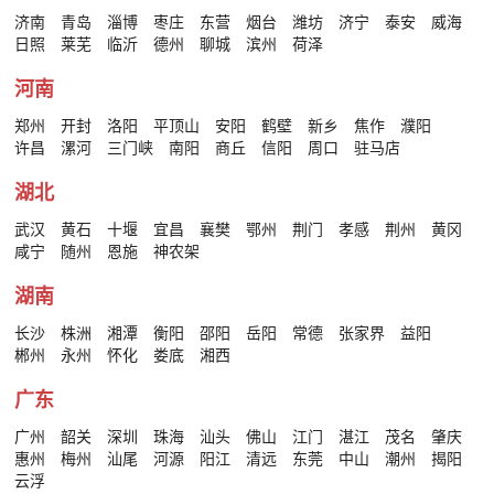
济南
青岛
淄博
枣庄
东营
烟台
潍坊
济宁
泰安
威海
日照
莱芜
临沂
德州
聊城
滨州
荷泽
河南
郑州
开封
洛阳
平顶山
安阳
鹤壁
新乡
焦作
濮阳
许昌
漯河
三门峡
南阳
商丘
信阳
周口
驻马店
湖北
武汉
黄石
十堰
宜昌
襄樊
鄂州
荆门
孝感
荆州
黄冈
咸宁
随州
恩施
神农架
湖南
长沙
株洲
湘潭
衡阳
邵阳
岳阳
常德
张家界
益阳
郴州
永州
怀化
娄底
湘西
广东
广州
韶关
深圳
珠海
汕头
佛山
江门
湛江
茂名
肇庆
惠州
梅州
汕尾
河源
阳江
清远
东莞
中山
潮州
揭阳
云浮