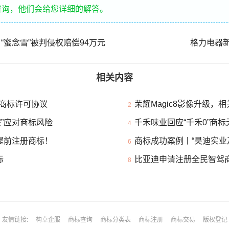
咨询，他们会给您详细的解答。
“蜜念雪”被判侵权赔偿94万元
格力电器新
相关内容
商标许可协议
荣耀Magic8影像升级，
2
”应对商标风险
千禾味业回应“千禾0”商
4
提前注册商标！
商标成功案例丨“昊迪实业
6
标
比亚迪申请注册全民智驾
8
友情链接
构卓企服
商标查询
商标分类表
商标注册
商标交易
版权登记