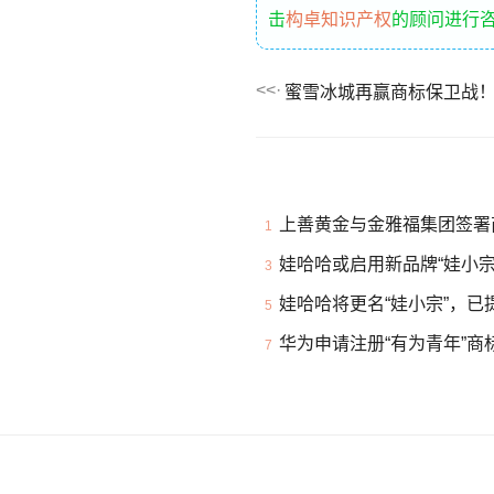
击
构卓知识产权
的顾问进行
蜜雪冰城再赢商标保卫战！
上善黄金与金雅福集团签署
1
娃哈哈或启用新品牌“娃小宗
3
娃哈哈将更名“娃小宗”，已
5
华为申请注册“有为青年”商
7